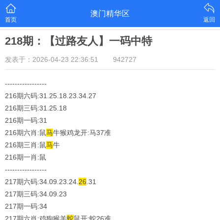
澳门精华区
首页
返回
218期：【过路友人】一码中特
发表于：2026-04-23 22:36:51
942727
-----------------
216期六码:31.25.18.23.34.27
216期三码:
31.25.18
216期一码:31
216期六肖:鼠
马
牛猴鸡龙开:马37准
216期三肖:鼠
马
牛
216期一肖:鼠
-----------------
217期六码:34.09.23.24.
26
.31
217期三码:
34.09.23
217期一码:34
217期六肖:鸡狗猴羊
蛇
鼠开:蛇26准