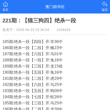
澳门精华区
首页
返回
221期：【猫三狗四】绝杀一段
发表于：2026-04-23 22:36:54
1034429
185期:绝杀一段【四段】开:羊36中
186期:绝杀一段【二段】开:猴23中
187期:绝杀一段【六段】开:马01中
188期:绝杀一段【一段】开:兔16中
189期:绝杀一段【三段】开:龙15错
190期:绝杀一段【五段】开:兔16中
191期:绝杀一段【二段】开:虎29中
192期:绝杀一段【六段】开:马25中
193期:绝杀一段【五段】开:狗09中
194期:绝杀一段【七段】开:蛇26中
195期:绝杀一段【三段】开:马25中
196期:绝杀一段【二段】开:龙39中