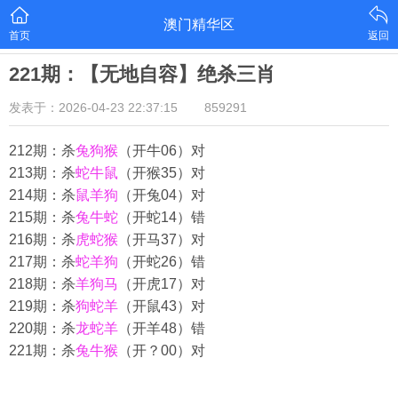
澳门精华区
首页
返回
221期：【无地自容】绝杀三肖
发表于：2026-04-23 22:37:15
859291
212期：杀
兔狗猴
（开牛06）对
213期：杀
蛇牛鼠
（开猴35）对
214期：杀
鼠羊狗
（开兔04）对
215期：杀
兔牛蛇
（开蛇14）错
216期：杀
虎蛇猴
（开马37）对
217期：杀
蛇羊狗
（开蛇26）错
218期：杀
羊狗马
（开虎17）对
219期：杀
狗蛇羊
（开鼠43）对
220期：杀
龙蛇羊
（开羊48）错
221期：杀
兔牛猴
（开？00）对