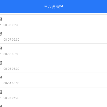
三八婆密报
报
m
08-08 05:30
报
m
08-07 05:30
报
m
08-06 05:30
报
m
08-05 05:30
报
m
08-04 05:30
报
m
08-03 05:30
报