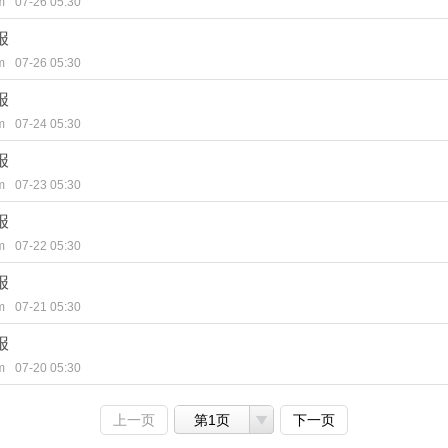
m
07-26 05:30
报
m
07-26 05:30
报
m
07-24 05:30
报
m
07-23 05:30
报
m
07-22 05:30
报
m
07-21 05:30
报
m
07-20 05:30
上一页
第1页
下一页