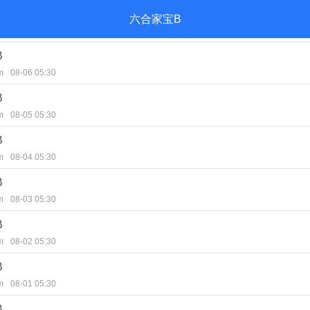
六合家宝B
B
m
08-06 05:30
B
m
08-05 05:30
B
m
08-04 05:30
B
m
08-03 05:30
B
m
08-02 05:30
B
m
08-01 05:30
B