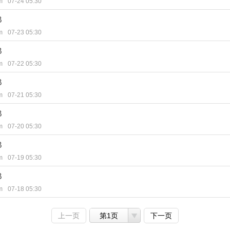
m
07-24 05:30
B
m
07-23 05:30
B
m
07-22 05:30
B
m
07-21 05:30
B
m
07-20 05:30
B
m
07-19 05:30
B
m
07-18 05:30
上一页
第1页
下一页