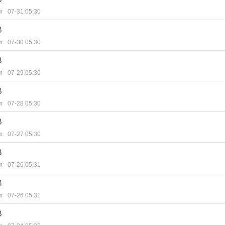
m
07-31 05:30
B
m
07-30 05:30
B
m
07-29 05:30
B
m
07-28 05:30
B
m
07-27 05:30
B
m
07-26 05:31
B
m
07-26 05:31
B