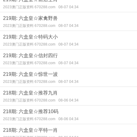
2023澳门正版资料 670288.com
08-07 04:34
219期: 六盒皇☆家禽野兽
2023澳门正版资料 670288.com
08-07 04:34
219期: 六盒皇☆特码大小
2023澳门正版资料 670288.com
08-07 04:34
219期: 六盒皇☆信封四行
2023澳门正版资料 670288.com
08-07 04:34
219期: 六盒皇☆惊世一波
2023澳门正版资料 670288.com
08-07 04:34
218期: 六盒皇☆推荐九肖
2023澳门正版资料 670288.com
08-06 04:34
218期: 六盒皇☆推荐10码
2023澳门正版资料 670288.com
08-06 04:34
218期: 六盒皇☆平特一肖