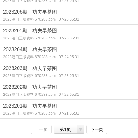
2023澳门正版资料 670288.com
07-27 05:31
2023206期：功夫早茶图
2023澳门正版资料 670288.com
07-26 05:32
2023205期：功夫早茶图
2023澳门正版资料 670288.com
07-26 05:32
2023204期：功夫早茶图
2023澳门正版资料 670288.com
07-24 05:31
2023203期：功夫早茶图
2023澳门正版资料 670288.com
07-23 05:31
2023202期：功夫早茶图
2023澳门正版资料 670288.com
07-22 05:31
2023201期：功夫早茶图
2023澳门正版资料 670288.com
07-21 05:31
上一页
第1页
下一页