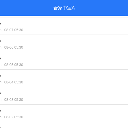
合家中宝A
A
m
08-07 05:30
A
m
08-06 05:30
A
m
08-05 05:30
A
m
08-04 05:30
A
m
08-03 05:30
A
m
08-02 05:30
A