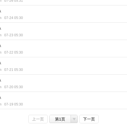
m
07-26 05:31
A
m
07-24 05:30
A
m
07-23 05:30
A
m
07-22 05:30
A
m
07-21 05:30
A
m
07-20 05:30
A
m
07-19 05:30
上一页
第1页
下一页