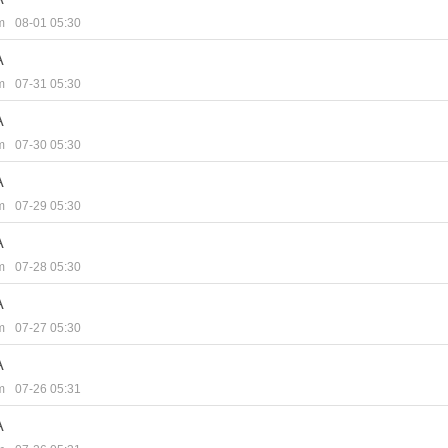
m
08-01 05:30
A
m
07-31 05:30
A
m
07-30 05:30
A
m
07-29 05:30
A
m
07-28 05:30
A
m
07-27 05:30
A
m
07-26 05:31
A