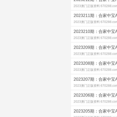
2023澳门正版资料 670288.co
2023211期：合家中宝
2023澳门正版资料 670288.co
2023210期：合家中宝
2023澳门正版资料 670288.co
2023209期：合家中宝
2023澳门正版资料 670288.co
2023208期：合家中宝
2023澳门正版资料 670288.co
2023207期：合家中宝
2023澳门正版资料 670288.co
2023206期：合家中宝
2023澳门正版资料 670288.co
2023205期：合家中宝