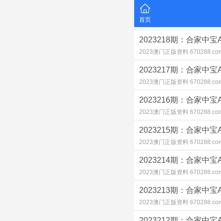
首页
2023218期：合家中宝
2023澳门正版资料 670288.co
2023217期：合家中宝
2023澳门正版资料 670288.co
2023216期：合家中宝
2023澳门正版资料 670288.co
2023215期：合家中宝
2023澳门正版资料 670288.co
2023214期：合家中宝
2023澳门正版资料 670288.co
2023213期：合家中宝
2023澳门正版资料 670288.co
2023212期：合家中宝