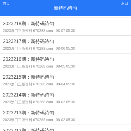
首页
返回
新特码诗句
2023218期：新特码诗句
2023澳门正版资料 670288.com
08-07 05:30
2023217期：新特码诗句
2023澳门正版资料 670288.com
08-06 05:30
2023216期：新特码诗句
2023澳门正版资料 670288.com
08-05 05:30
2023215期：新特码诗句
2023澳门正版资料 670288.com
08-04 05:30
2023214期：新特码诗句
2023澳门正版资料 670288.com
08-03 05:30
2023213期：新特码诗句
2023澳门正版资料 670288.com
08-02 05:30
2023212期：新特码诗句