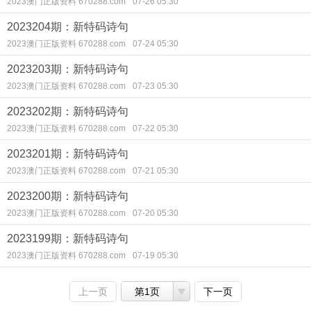
2023澳门正版资料 670288.com
07-26 05:30
2023204期：新特码诗句
2023澳门正版资料 670288.com
07-24 05:30
2023203期：新特码诗句
2023澳门正版资料 670288.com
07-23 05:30
2023202期：新特码诗句
2023澳门正版资料 670288.com
07-22 05:30
2023201期：新特码诗句
2023澳门正版资料 670288.com
07-21 05:30
2023200期：新特码诗句
2023澳门正版资料 670288.com
07-20 05:30
2023199期：新特码诗句
2023澳门正版资料 670288.com
07-19 05:30
上一页
第1页
下一页