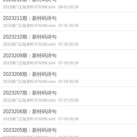
2023澳门正版资料 670288.com
08-01 05:30
2023211期：新特码诗句
2023澳门正版资料 670288.com
07-31 05:30
2023210期：新特码诗句
2023澳门正版资料 670288.com
07-30 05:30
2023209期：新特码诗句
2023澳门正版资料 670288.com
07-29 05:30
2023208期：新特码诗句
2023澳门正版资料 670288.com
07-28 05:30
2023207期：新特码诗句
2023澳门正版资料 670288.com
07-27 05:30
2023206期：新特码诗句
2023澳门正版资料 670288.com
07-26 05:30
2023205期：新特码诗句