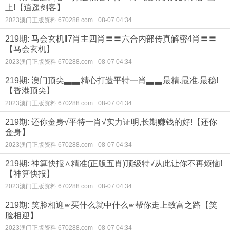
上!【逍遥剑客】
2023澳门正版资料 670288.com
08-07 04:34
219期: 马会玄机‖7肖主四肖〓〓六合内部传真解密4肖〓〓
【马会玄机】
2023澳门正版资料 670288.com
08-07 04:34
219期: 澳门顶尖▃▃精心打造平特一肖▃▃最精.最准.最稳!
【香港顶尖】
2023澳门正版资料 670288.com
08-07 04:34
219期: 还你金身√平特一肖√实力证明,长期赚钱的好!【还你
金身】
2023澳门正版资料 670288.com
08-07 04:34
219期: 神算快报∧精准(正版五肖)顶级特√从此让你不再烦恼!
【神算快报】
2023澳门正版资料 670288.com
08-07 04:34
219期: 笑脸相迎≌买什么就中什么≌帮你走上致富之路【笑
脸相迎】
2023澳门正版资料 670288.com
08-07 04:34