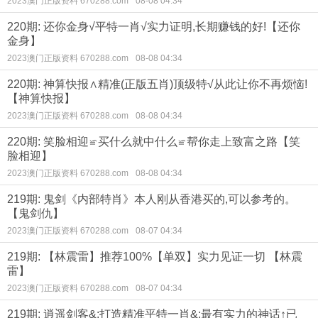
2023澳门正版资料 670288.com
08-08 04:34
220期: 还你金身√平特一肖√实力证明,长期赚钱的好!【还你
金身】
2023澳门正版资料 670288.com
08-08 04:34
220期: 神算快报∧精准(正版五肖)顶级特√从此让你不再烦恼!
【神算快报】
2023澳门正版资料 670288.com
08-08 04:34
220期: 笑脸相迎≌买什么就中什么≌帮你走上致富之路【笑
脸相迎】
2023澳门正版资料 670288.com
08-08 04:34
219期: 鬼剑《内部特肖》本人刚从香港买的,可以参考的。
【鬼剑仇】
2023澳门正版资料 670288.com
08-07 04:34
219期: 【林震雷】推荐100%【单双】实力见证一切 【林震
雷】
2023澳门正版资料 670288.com
08-07 04:34
219期: 逍遥剑客&;打造精准平特一肖&;最有实力的神话↑已