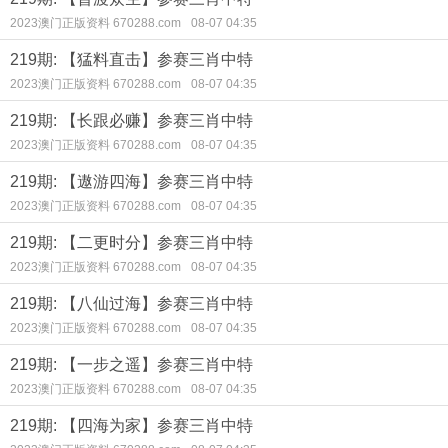
2023澳门正版资料 670288.com
08-07 04:35
219期: 【猛料直击】参赛三肖中特
2023澳门正版资料 670288.com
08-07 04:35
219期: 【长跟必赚】参赛三肖中特
2023澳门正版资料 670288.com
08-07 04:35
219期: 【遨游四海】参赛三肖中特
2023澳门正版资料 670288.com
08-07 04:35
219期: 【二更时分】参赛三肖中特
2023澳门正版资料 670288.com
08-07 04:35
219期: 【八仙过海】参赛三肖中特
2023澳门正版资料 670288.com
08-07 04:35
219期: 【一步之遥】参赛三肖中特
2023澳门正版资料 670288.com
08-07 04:35
219期: 【四海为家】参赛三肖中特