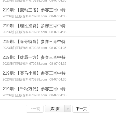
2023澳门正版资料 670288.com
08-07 04:35
219期: 【轰动三省】参赛三肖中特
2023澳门正版资料 670288.com
08-07 04:35
219期: 【理性投资】参赛三肖中特
2023澳门正版资料 670288.com
08-07 04:35
219期: 【春哥特肖】参赛三肖中特
2023澳门正版资料 670288.com
08-07 04:35
219期: 【雄霸一方】参赛三肖中特
2023澳门正版资料 670288.com
08-07 04:35
219期: 【赛马小哥】参赛三肖中特
2023澳门正版资料 670288.com
08-07 04:35
219期: 【千秋万代】参赛三肖中特
2023澳门正版资料 670288.com
08-07 04:35
上一页
第1页
下一页