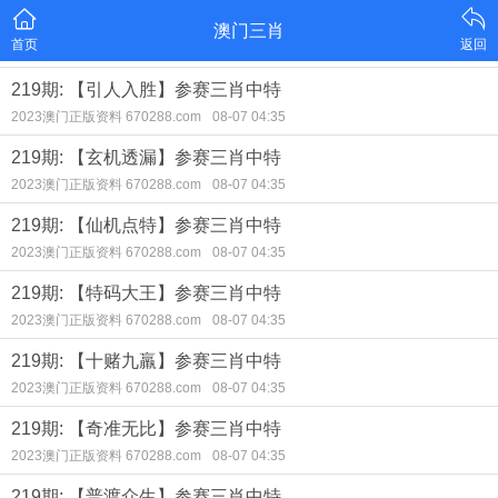
澳门三肖
首页
返回
219期: 【引人入胜】参赛三肖中特
2023澳门正版资料 670288.com
08-07 04:35
219期: 【玄机透漏】参赛三肖中特
2023澳门正版资料 670288.com
08-07 04:35
219期: 【仙机点特】参赛三肖中特
2023澳门正版资料 670288.com
08-07 04:35
219期: 【特码大王】参赛三肖中特
2023澳门正版资料 670288.com
08-07 04:35
219期: 【十赌九羸】参赛三肖中特
2023澳门正版资料 670288.com
08-07 04:35
219期: 【奇准无比】参赛三肖中特
2023澳门正版资料 670288.com
08-07 04:35
219期: 【普渡众生】参赛三肖中特