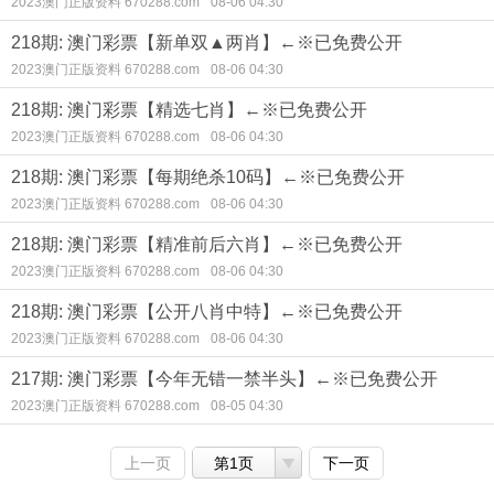
2023澳门正版资料 670288.com
08-06 04:30
218期: 澳门彩票【新单双▲两肖】←※已免费公开
2023澳门正版资料 670288.com
08-06 04:30
218期: 澳门彩票【精选七肖】←※已免费公开
2023澳门正版资料 670288.com
08-06 04:30
218期: 澳门彩票【每期绝杀10码】←※已免费公开
2023澳门正版资料 670288.com
08-06 04:30
218期: 澳门彩票【精准前后六肖】←※已免费公开
2023澳门正版资料 670288.com
08-06 04:30
218期: 澳门彩票【公开八肖中特】←※已免费公开
2023澳门正版资料 670288.com
08-06 04:30
217期: 澳门彩票【今年无错一禁半头】←※已免费公开
2023澳门正版资料 670288.com
08-05 04:30
上一页
第1页
下一页