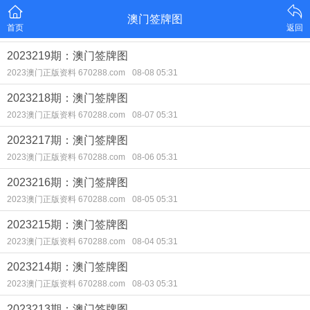
澳门签牌图
首页
返回
2023219期：澳门签牌图
2023澳门正版资料 670288.com
08-08 05:31
2023218期：澳门签牌图
2023澳门正版资料 670288.com
08-07 05:31
2023217期：澳门签牌图
2023澳门正版资料 670288.com
08-06 05:31
2023216期：澳门签牌图
2023澳门正版资料 670288.com
08-05 05:31
2023215期：澳门签牌图
2023澳门正版资料 670288.com
08-04 05:31
2023214期：澳门签牌图
2023澳门正版资料 670288.com
08-03 05:31
2023213期：澳门签牌图