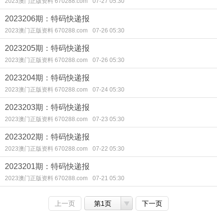
2023澳门正版资料 670288.com
07-27 05:30
2023206期：特码快递报
2023澳门正版资料 670288.com
07-26 05:30
2023205期：特码快递报
2023澳门正版资料 670288.com
07-26 05:30
2023204期：特码快递报
2023澳门正版资料 670288.com
07-24 05:30
2023203期：特码快递报
2023澳门正版资料 670288.com
07-23 05:30
2023202期：特码快递报
2023澳门正版资料 670288.com
07-22 05:30
2023201期：特码快递报
2023澳门正版资料 670288.com
07-21 05:30
上一页
第1页
下一页