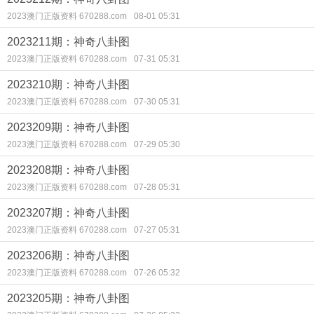
2023澳门正版资料 670288.com
08-01 05:31
2023211期：神奇八卦图
2023澳门正版资料 670288.com
07-31 05:31
2023210期：神奇八卦图
2023澳门正版资料 670288.com
07-30 05:31
2023209期：神奇八卦图
2023澳门正版资料 670288.com
07-29 05:30
2023208期：神奇八卦图
2023澳门正版资料 670288.com
07-28 05:31
2023207期：神奇八卦图
2023澳门正版资料 670288.com
07-27 05:31
2023206期：神奇八卦图
2023澳门正版资料 670288.com
07-26 05:32
2023205期：神奇八卦图