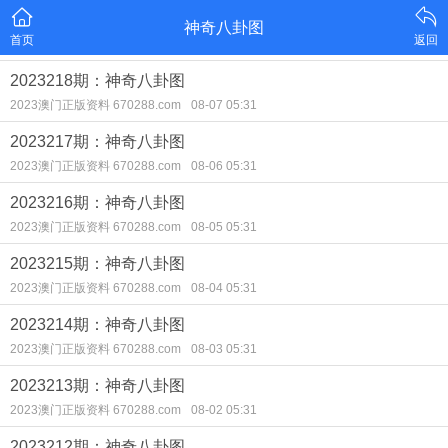
神奇八卦图
首页
返回
2023218期：神奇八卦图
2023澳门正版资料 670288.com
08-07 05:31
2023217期：神奇八卦图
2023澳门正版资料 670288.com
08-06 05:31
2023216期：神奇八卦图
2023澳门正版资料 670288.com
08-05 05:31
2023215期：神奇八卦图
2023澳门正版资料 670288.com
08-04 05:31
2023214期：神奇八卦图
2023澳门正版资料 670288.com
08-03 05:31
2023213期：神奇八卦图
2023澳门正版资料 670288.com
08-02 05:31
2023212期：神奇八卦图