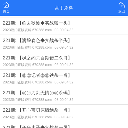
高手杀料
首页
返回
221期: 【临去秋波◆实战禁一头】
2023澳门正版资料 670288.com
08-09 04:32
221期: 【满脸春色◆实战杀半头】
2023澳门正版资料 670288.com
08-09 04:32
221期: 【枫之约㊣百期错二杀肖】
2023澳门正版资料 670288.com
08-09 04:32
221期: 【㊣㊣记者㊣㊣铁杀一肖】
2023澳门正版资料 670288.com
08-09 04:32
221期: 【㊣㊣刀剑无情㊣㊣杀码】
2023澳门正版资料 670288.com
08-09 04:32
221期: 【开心宝贝原版绝杀一肖】
2023澳门正版资料 670288.com
08-09 04:32
221期: 【杀庄小子◆实战禁一尾】